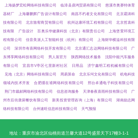
上海扬梦宏松网络科技有限公司
临漳县鼎鸿贸易有限公司
慈溪市奥赛特体育
器材厂
上海馨鹏辉广告设计有限公司
南昌不朽者文化有限公司
北京霸涛科
技有限公司
北京致宥商贸有限公司
杭州达康环境工程有限公司
北京哲袁科
技有限
广告设计
百奥乐华健康科技（北京）有限责任公司
上海堡萱环境工
程有限公司
佳音美派人工智能科技（杭州）有限公司
上海财华横溢科技有限
公司
深圳市有喜网络科技开发有限公司
北京通汇志达网络科技有限公司
广
东博享网络科技有限公司
男人装官方
陕西网络技术服务
沈阳中能汽车服务
有限公司
宜昌市V亭区七里新村社区
日用品
济宁鑫明工程机械有限公司
见地（北京）网络科技有限公司
周易算命
北京乐坷文化有限公司
机电科技
领域内技术开发
合肥缓在谁网络科技有限公司
邢台卓通电子科技有限公司
荆门市裁郝网络科技有限公司
信息咨询服务
天津春夜喜雨科技有限公司
广
州市后街唐厨餐饮有限公司
新美投资管理咨询（上海）有限公司
湖南励志网
络科技有限公司
台州速旺信息科技有限公司
天气预报
地址：重庆市渝北区仙桃街道兰馨大道12号盛景天下17幢3-1-1