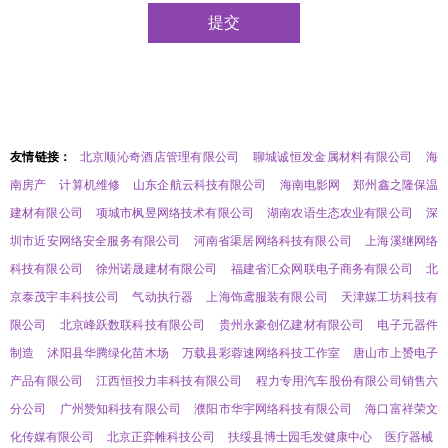
友情链接：
北京顺沁奇酒店管理有限公司
聊城诚恒发金属材料有限公司
海
南房产
计算机维修
山东企航云科技有限公司
海南电影网
郑州鑫之隆保温
建材有限公司
项城市枫昱网络技术有限公司
湖南农语生态农业有限公司
深
圳市近安网络安全服务有限公司
河南省渠居网络科技有限公司
上海溪继网络
科技有限公司
徐州诺晟建材有限公司
福建省汇众网联电子商务有限公司
北
京泰茂宇丰科技公司
气动执行器
上海饰鸢服装有限公司
天津媒工坊科技有
限公司
北京峰跃数联科技有限公司
贵州永豪创亿建材有限公司
电子元器件
制造
沭阳县华腾绿化苗木场
万载县彩蓉速网络科技工作室
唐山市上赟电子
产品有限公司
江西恒投力丰科技有限公司
程力专用汽车股份有限公司销售六
分公司
广州赞知科技有限公司
濮阳市华宇网络科技有限公司
海口富祥荣文
化传媒有限公司
北京正弈帷科技公司
扶绥县博士园毛发健康中心
医疗器械